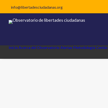
info@libertadesciudadanas.org
Inicio
Acerca del Observatorio
Alertas
Metodología
Contác