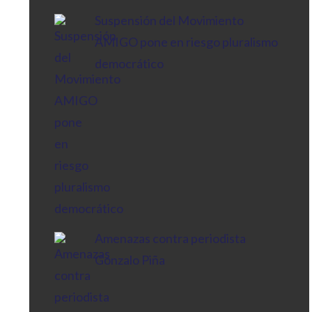
Suspensión del Movimiento
AMIGO pone en riesgo pluralismo
democrático
Amenazas contra periodista
Gonzalo Piña