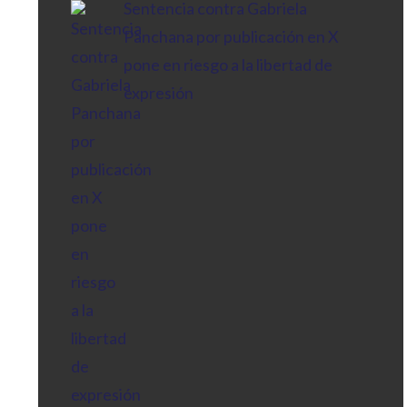
Sentencia contra Gabriela
Panchana por publicación en X
pone en riesgo a la libertad de
expresión