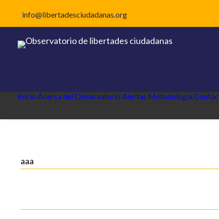
info@libertadesciudadanas.org
Inicio
Acerca del Observatorio
Alertas
Metodología
Contác
aaa