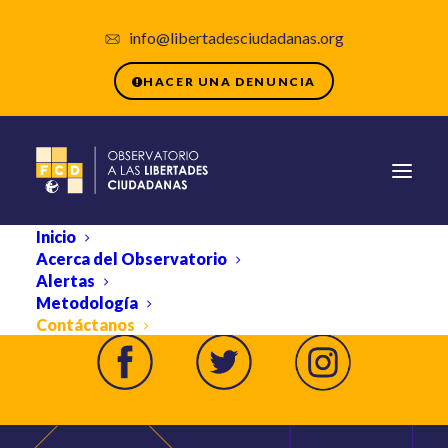
info@libertadesciudadanas.org
HACER UNA DENUNCIA
Inicio
Acerca del Observatorio
SÍGUENOS EN
Alertas
Metodología
Contáctanos