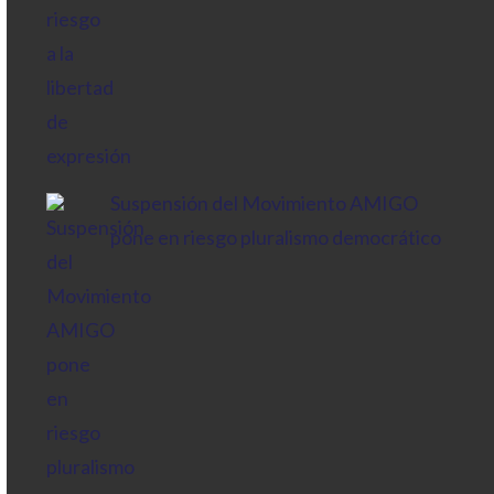
Suspensión del Movimiento AMIGO
pone en riesgo pluralismo democrático