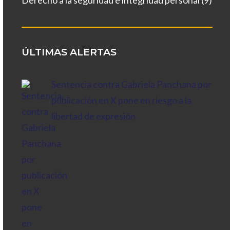
Derecho a la seguridad e integridad personal
(9)
ÚLTIMAS ALERTAS
Sentencia contra Gabriela Panchana por
publicación en X pone en riesgo a la
libertad de expresión