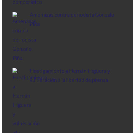
Amenazas contra periodista Gonzalo
Piña
Hostigamiento a Hernán Higuera y
vulneración a la libertad de prensa