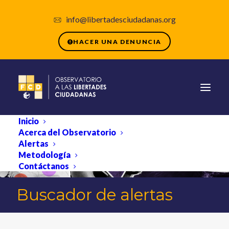
info@libertadesciudadanas.org
HACER UNA DENUNCIA
Inicio
Acerca del Observatorio
Alertas
Metodología
Contáctanos
Buscador de alertas