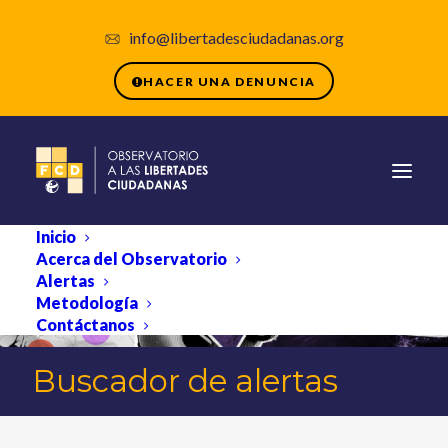
info@libertadesciudadanas.org
HACER UNA DENUNCIA
Inicio
Acerca del Observatorio
Alertas
Metodología
Contáctanos
Buscador de alertas