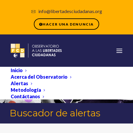
info@libertadesciudadanas.org
HACER UNA DENUNCIA
Inicio
Acerca del Observatorio
Alertas
Metodología
Contáctanos
Buscador de alertas